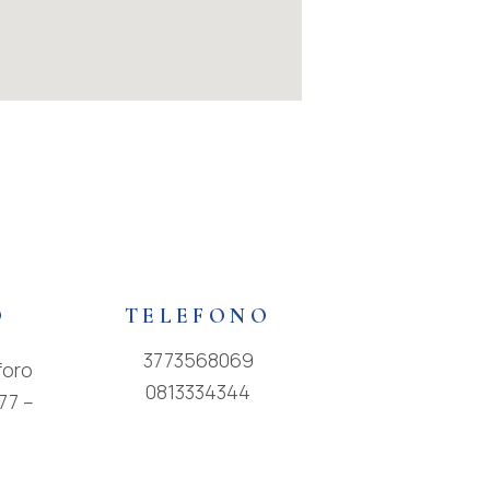
O
TELEFONO
3773568069
foro
0813334344
77 –